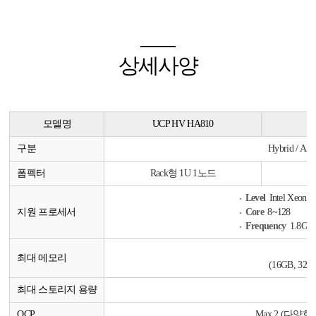
상세사양
모델명
UCP HV HA810
U
구분
Hybrid / All
폼펙터
Rack형 1U 1노드
R
Level
Intel Xeon 6
지원 프로세서
Core
8~128
Frequency
1.8GH
최대 메모리
(16GB, 32G
최대 스토리지 용량
1
OCP
Max 2 (다양한 NI