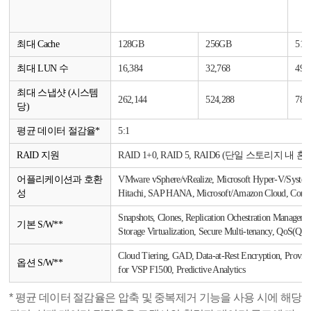
최대 Cache
128GB
256GB
512
최대 LUN 수
16,384
32,768
49,
최대 스냅샷 (시스템
262,144
524,288
786
당)
평균 데이터 절감율*
5:1
RAID 지원
RAID 1+0, RAID 5, RAID6 (단일 스토리지 내 
어플리케이션과 호환
VMware vSphere/vRealize, Microsoft Hyper-V/System 
성
Hitachi, SAP HANA, Microsoft/Amazon Cloud,
Snapshots, Clones, Replication Ochestration Managemen
기본 S/W**
Storage Virtualization, Secure Multi-tenancy, QoS(Qua
Cloud Tiering, GAD, Data-at-Rest Encryption, Provisi
옵션 S/W**
for VSP F1500, Predictive Analytics
* 평균 데이터 절감율은 압축 및 중복제거 기능을 사용 시에 해당