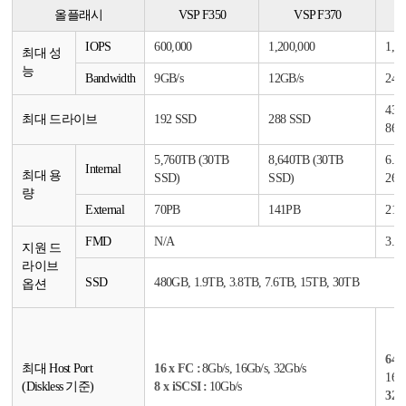
올플래시
VSP F350
VSP F370
IOPS
600,000
1,200,000
1,40
최대 성
능
Bandwidth
9GB/s
12GB/s
24G
432
최대 드라이브
192 SSD
288 SSD
864
5,760TB (30TB
8,640TB (30TB
6.1
Internal
최대 용
SSD)
SSD)
26.
량
External
70PB
141PB
211
FMD
N/A
3.5
지원 드
라이브
SSD
480GB, 1.9TB, 3.8TB, 7.6TB, 15TB, 30TB
옵션
64 x
최대 Host Port
16 x FC :
8Gb/s, 16Gb/s, 32Gb/s
16Gb
(Diskless 기준)
8 x iSCSI :
10Gb/s
32 x